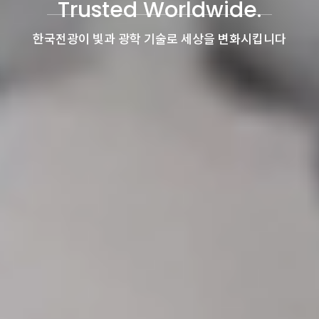
Precision Optics
초정밀 광학의 미래를 창조하는 기업